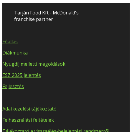
Tarján Food Kft - McDonald's
franchise partner
Főállás
Diákmunka
Nyugdíj melletti megoldások
ESZ 2025 jelentés
Fejlesztés
Adatkezelési tájékoztató
Felhasználási feltételek
Tájékoztató a visszaélés-bejelentési rendszerről