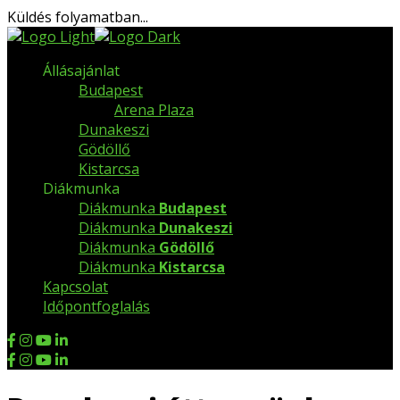
Küldés folyamatban...
Állásajánlat
Budapest
Arena Plaza
Dunakeszi
Gödöllő
Kistarcsa
Diákmunka
Diákmunka
Budapest
Diákmunka
Dunakeszi
Diákmunka
Gödöllő
Diákmunka
Kistarcsa
Kapcsolat
Időpontfoglalás